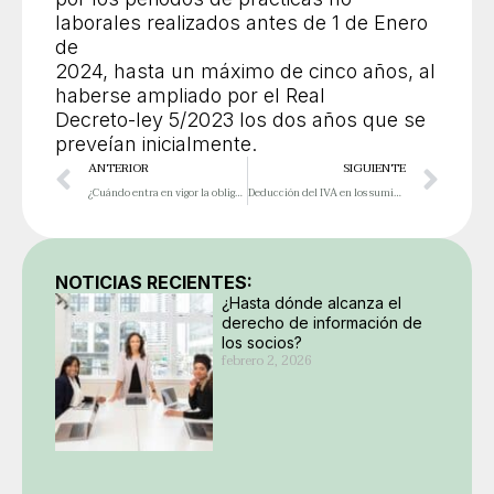
laborales realizados antes de 1 de Enero
de
2024, hasta un máximo de cinco años, al
haberse ampliado por el Real
Decreto-ley 5/2023 los dos años que se
preveían inicialmente.
Ant
Sig
ANTERIOR
SIGUIENTE
¿Cuándo entra en vigor la obligaciónde certificar los programas defacturación, emitir facturaselectrónicas y enviarlas a la AEAT?
Deducción del IVA en los suministros soportados por los Autónomos en su vivienda
NOTICIAS RECIENTES:
¿Hasta dónde alcanza el
derecho de información de
los socios?
febrero 2, 2026