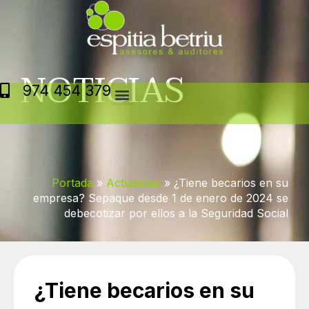
Ir
al
contenido
NOTICIAS
974 454 379
DIAGNÓSTICOS FINANCIEROS
Portada
»
Actualidad
»
¿Tiene becarios en su
empresa? Sepaque desde 1 de enero de 2024 se
debecotizar por ellos a la Seguridad Social
¿Tiene becarios en su