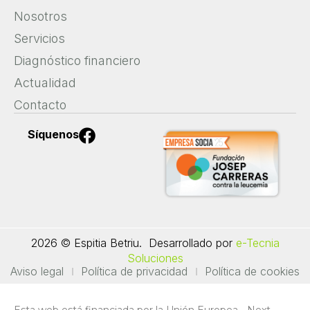
Nosotros
Servicios
Diagnóstico financiero
Actualidad
Contacto
F
Síquenos
a
c
e
b
o
o
2026 © Espitia Betriu.
Desarrollado por
e-Tecnia
k
Soluciones
Aviso legal
Política de privacidad
Política de cookies