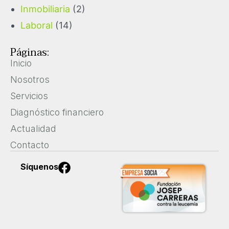
Inmobiliaria
(2)
Laboral
(14)
Páginas:
Inicio
Nosotros
Servicios
Diagnóstico financiero
Actualidad
Contacto
F
Síquenos
a
c
e
b
o