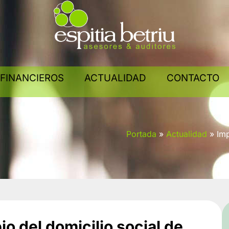
 FINANCIEROS
ACTUALIDAD
CONTACTO
Portada
»
Actualidad
»
Imp
o del domicilio social de