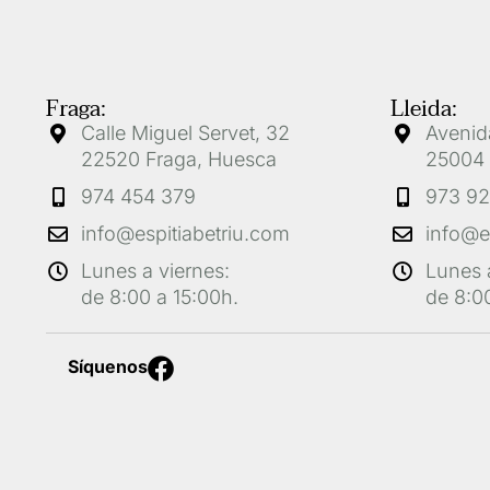
Fraga:
Lleida:
Calle Miguel Servet, 32
Avenida
22520 Fraga, Huesca
25004 
974 454 379
973 92
info@espitiabetriu.com
info@e
Lunes a viernes:
Lunes 
de 8:00 a 15:00h.
de 8:00
F
Síquenos
a
c
e
b