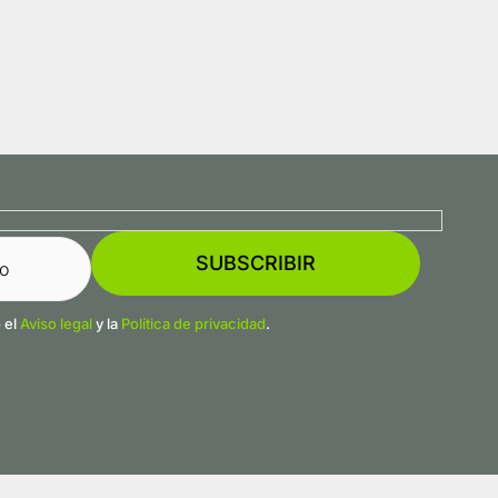
uiente
 el
Aviso legal
y la
Política de privacidad
.