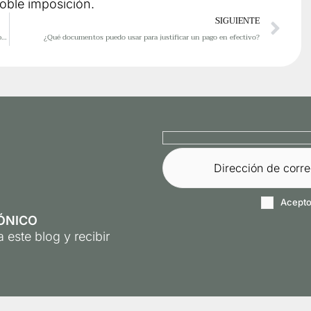
doble imposición.
Sig
SIGUIENTE
¿Se pueden derivar al administrador societario las deudas de la empresa por multas o tasas municipales?
¿Qué documentos puedo usar para justificar un pago en efectivo?
Acepto
ÓNICO
 este blog y recibir