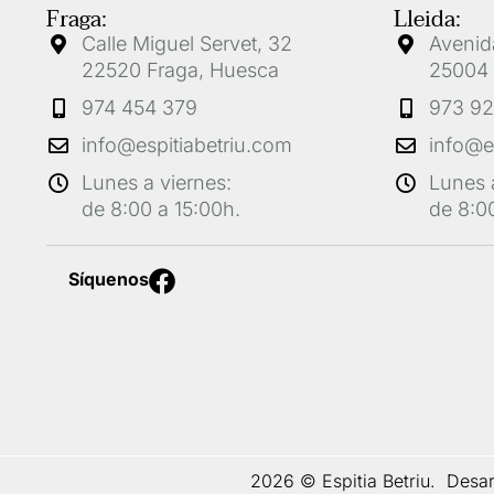
Fraga:
Lleida:
Calle Miguel Servet, 32
Avenida
22520 Fraga, Huesca
25004 
974 454 379
973 92
info@espitiabetriu.com
info@e
Lunes a viernes:
Lunes 
de 8:00 a 15:00h.
de 8:00
F
Síquenos
a
c
e
b
o
o
k
2026 © Espitia Betriu.
Desar