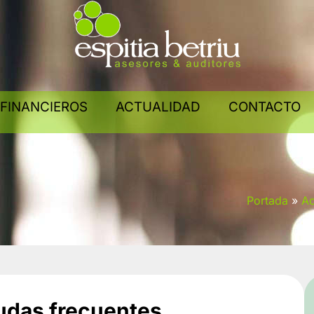
 FINANCIEROS
ACTUALIDAD
CONTACTO
Portada
»
Ac
dudas frecuentes